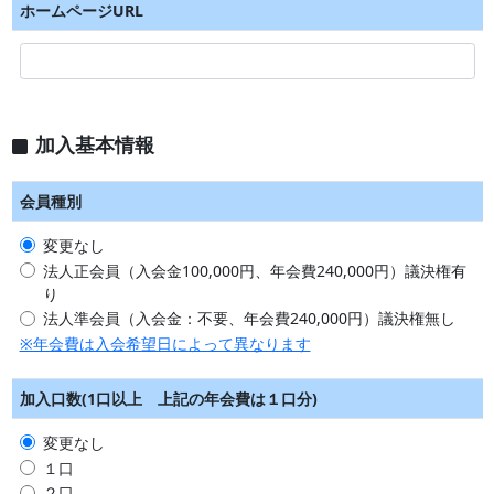
ホームページURL
加入基本情報
会員種別
変更なし
法人正会員（入会金
100,000
円、年会費
240,000
円）議決権有
り
法人準会員（入会金：不要、年会費
240,000
円）議決権無し
※年会費は入会希望日によって異なります
加入口数(1口以上 上記の年会費は１口分)
変更なし
１口
２口